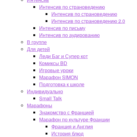
Интенсив по страноведению
Интенсив по страноведению
Интенсив по страноведению 2.0
Интенсив по письму
Интенсив по аудированию
В группе
Для детей
Леди Баг и Супер кот
Комиксы BD
Игровые уроки
Марафон SIMON
Подготовка к школе
Индивидуально
Small Talk
Марафоны
Знакомство с Францией
Марафон по культуре Франции
Франция и Англия
История блюд