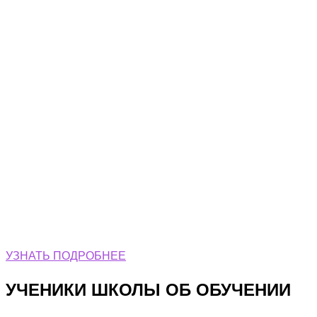
программе
мини-уроков по лексике
или грамматике,
оставив заявку прямо
сейчас
УЗНАТЬ ПОДРОБНЕЕ
УЧЕНИКИ ШКОЛЫ ОБ ОБУЧЕНИИ