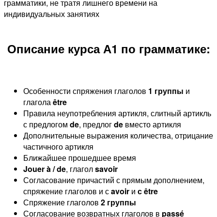
грамматики, не тратя лишнего времени на
индивидуальных занятиях
Описание курса А1 по грамматике:
Особенности спряжения глаголов
1 группы
и
глагола
être
Правила неупотребления артикля, слитный артикль
с предлогом
de
, предлог
de
вместо артикля
Дополнительные выражения количества, отрицание
частичного артикля
Ближайшее прошедшее время
Jouer à / de
, глагол
savoir
Согласование причастий с прямым дополнением,
спряжение глаголов и с
avoir
и
с être
Спряжение глаголов
2 группы
Согласование возвратных глаголов в
passé