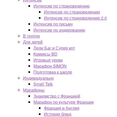
Интенсив по страноведению
Интенсив по страноведению
Интенсив по страноведению 2.0
Интенсив по письму
Интенсив по аудированию
В группе
Для детей
Леди Баг и Супер кот
Комиксы BD
Игровые уроки
Марафон SIMON
Подготовка к школе
Индивидуально
Small Talk
Марафоны
Знакомство с Францией
Марафон по культуре Франции
Франция и Англия
История блюд