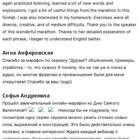
again practiced listening, learned a lot of new words and
expressions. I got a lot of useful things from the marathon in this
format. I was also interested in my homework. Exercises were all
diverse, creative, and of medium difficulty. Thank you to the speaker
of this wonderful marathon. Thanks to her detailed explanation of
each phrase, I began to understand English better.
Анна Анферовская
Спасибо за марафон по сериалу "Друзья"! объяснения, примеры,
отработка - то, что нужно) Я поняла, что не так уж и плоха в
аудио, но многие фразочки и произношение были для меня
открытием! Спасибо за ваш труд))
Софья Андреевна
Прошёл замечательный онлайн-марафон ко Дню Святого
Валентина!!!
Никогда бы не подумала, что
посмотрев одну серию сериала можно узнать столько новых
слов, выражений и конструкций. Это было действительно очень
полезно, а главное интересно! Ждала каждый вебинар с
нетерпением. Большое спасибо преподавателю, который все