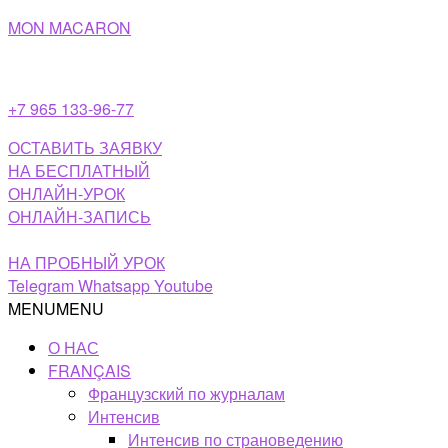
Перейти
MON MACARON
к
содержимому
+7 965 133-96-77
ОСТАВИТЬ ЗАЯВКУ
НА БЕСПЛАТНЫЙ
ОНЛАЙН-УРОК
ОНЛАЙН-ЗАПИСЬ
НА ПРОБНЫЙ УРОК
Telegram
Whatsapp
Youtube
MENU
MENU
О НАС
FRANÇAIS
Французский по журналам
Интенсив
Интенсив по страноведению