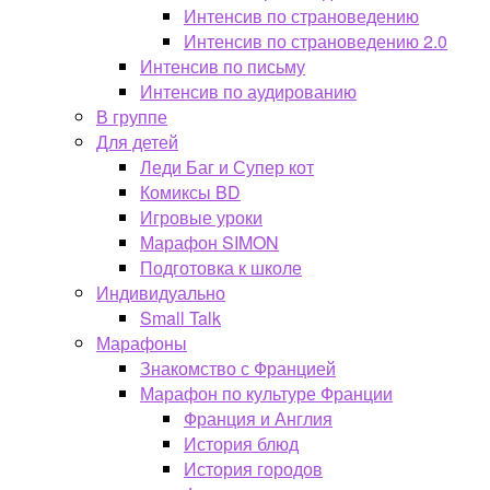
Интенсив по страноведению
Интенсив по страноведению 2.0
Интенсив по письму
Интенсив по аудированию
В группе
Для детей
Леди Баг и Супер кот
Комиксы BD
Игровые уроки
Марафон SIMON
Подготовка к школе
Индивидуально
Small Talk
Марафоны
Знакомство с Францией
Марафон по культуре Франции
Франция и Англия
История блюд
История городов