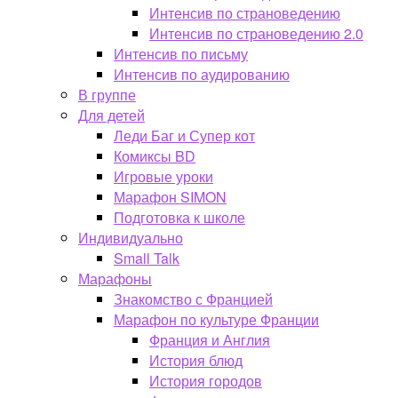
Интенсив по страноведению
Интенсив по страноведению 2.0
Интенсив по письму
Интенсив по аудированию
В группе
Для детей
Леди Баг и Супер кот
Комиксы BD
Игровые уроки
Марафон SIMON
Подготовка к школе
Индивидуально
Small Talk
Марафоны
Знакомство с Францией
Марафон по культуре Франции
Франция и Англия
История блюд
История городов