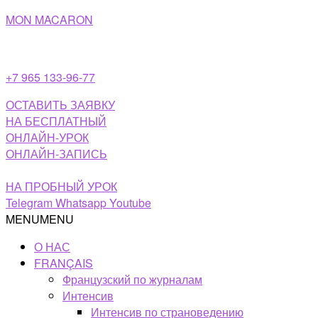
Перейти
MON MACARON
к
содержимому
+7 965 133-96-77
ОСТАВИТЬ ЗАЯВКУ
НА БЕСПЛАТНЫЙ
ОНЛАЙН-УРОК
ОНЛАЙН-ЗАПИСЬ
НА ПРОБНЫЙ УРОК
Telegram
Whatsapp
Youtube
MENU
MENU
О НАС
FRANÇAIS
Французский по журналам
Интенсив
Интенсив по страноведению