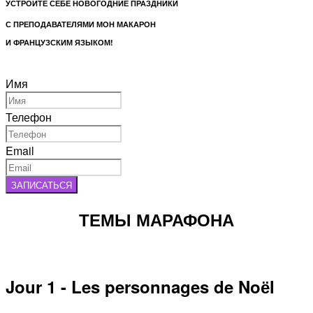
УСТРОЙТЕ СЕБЕ НОВОГОДНИЕ ПРАЗДНИКИ
С ПРЕПОДАВАТЕЛЯМИ МОН МАКАРОН
И ФРАНЦУЗСКИМ ЯЗЫКОМ!
Leave
Имя
this
field
Телефон
blank
Email
ЗАПИСАТЬСЯ
ТЕМЫ МАРАФОНА
Jour 1 - Les personnages de Noёl