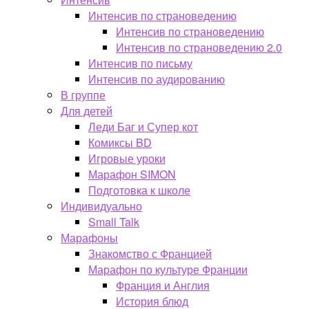
Интенсив по страноведению
Интенсив по страноведению
Интенсив по страноведению 2.0
Интенсив по письму
Интенсив по аудированию
В группе
Для детей
Леди Баг и Супер кот
Комиксы BD
Игровые уроки
Марафон SIMON
Подготовка к школе
Индивидуально
Small Talk
Марафоны
Знакомство с Францией
Марафон по культуре Франции
Франция и Англия
История блюд