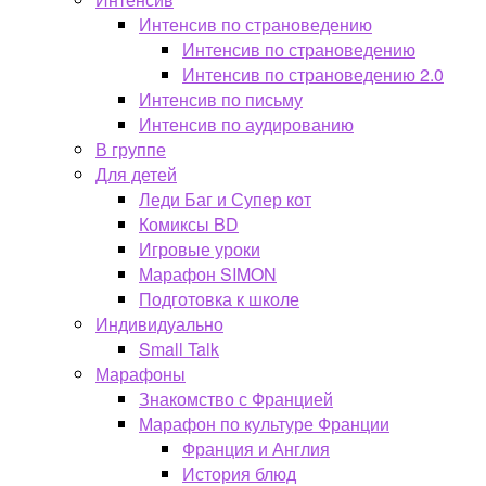
Интенсив по страноведению
Интенсив по страноведению
Интенсив по страноведению 2.0
Интенсив по письму
Интенсив по аудированию
В группе
Для детей
Леди Баг и Супер кот
Комиксы BD
Игровые уроки
Марафон SIMON
Подготовка к школе
Индивидуально
Small Talk
Марафоны
Знакомство с Францией
Марафон по культуре Франции
Франция и Англия
История блюд