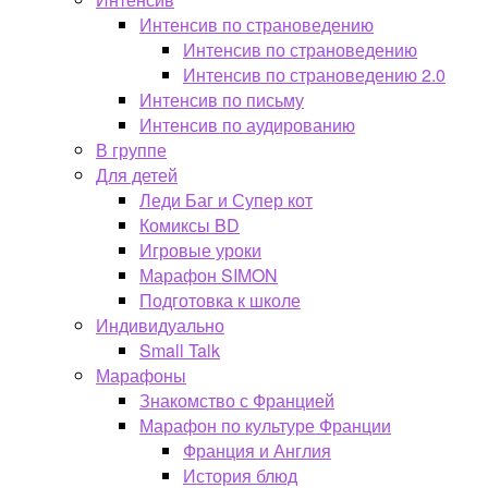
Интенсив по страноведению
Интенсив по страноведению
Интенсив по страноведению 2.0
Интенсив по письму
Интенсив по аудированию
В группе
Для детей
Леди Баг и Супер кот
Комиксы BD
Игровые уроки
Марафон SIMON
Подготовка к школе
Индивидуально
Small Talk
Марафоны
Знакомство с Францией
Марафон по культуре Франции
Франция и Англия
История блюд