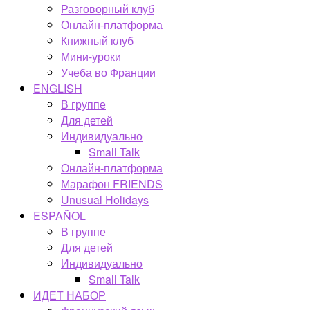
Разговорный клуб
Онлайн-платформа
Книжный клуб
Мини-уроки
Учеба во Франции
ENGLISH
В группе
Для детей
Индивидуально
Small Talk
Онлайн-платформа
Марафон FRIENDS
Unusual Holidays
ESPAÑOL
В группе
Для детей
Индивидуально
Small Talk
ИДЕТ НАБОР