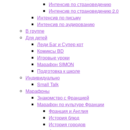
Интенсив по страноведению
Интенсив по страноведению 2.0
Интенсив по письму
Интенсив по аудированию
В группе
Для детей
Леди Баг и Супер кот
Комиксы BD
Игровые уроки
Марафон SIMON
Подготовка к школе
Индивидуально
Small Talk
Марафоны
Знакомство с Францией
Марафон по культуре Франции
Франция и Англия
История блюд
История городов