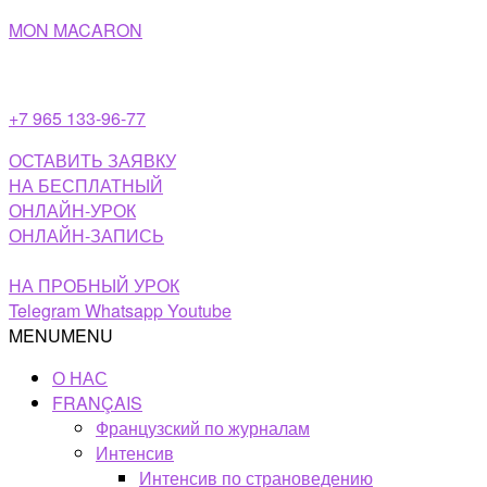
Перейти
MON MACARON
к
содержимому
+7 965 133-96-77
ОСТАВИТЬ ЗАЯВКУ
НА БЕСПЛАТНЫЙ
ОНЛАЙН-УРОК
ОНЛАЙН-ЗАПИСЬ
НА ПРОБНЫЙ УРОК
Telegram
Whatsapp
Youtube
MENU
MENU
О НАС
FRANÇAIS
Французский по журналам
Интенсив
Интенсив по страноведению