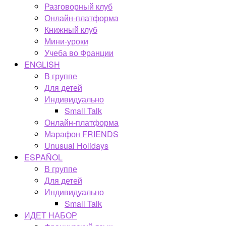
Разговорный клуб
Онлайн-платформа
Книжный клуб
Мини-уроки
Учеба во Франции
ENGLISH
В группе
Для детей
Индивидуально
Small Talk
Онлайн-платформа
Марафон FRIENDS
Unusual Holidays
ESPAÑOL
В группе
Для детей
Индивидуально
Small Talk
ИДЕТ НАБОР