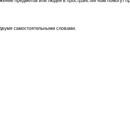
ложение предметов или людей в пространстве нам помогут п
у двумя самостоятельными словами.