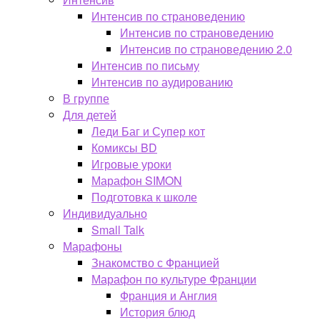
Интенсив по страноведению
Интенсив по страноведению
Интенсив по страноведению 2.0
Интенсив по письму
Интенсив по аудированию
В группе
Для детей
Леди Баг и Супер кот
Комиксы BD
Игровые уроки
Марафон SIMON
Подготовка к школе
Индивидуально
Small Talk
Марафоны
Знакомство с Францией
Марафон по культуре Франции
Франция и Англия
История блюд