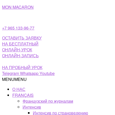
Перейти
MON MACARON
к
содержимому
+7 965 133-96-77
ОСТАВИТЬ ЗАЯВКУ
НА БЕСПЛАТНЫЙ
ОНЛАЙН-УРОК
ОНЛАЙН-ЗАПИСЬ
НА ПРОБНЫЙ УРОК
Telegram
Whatsapp
Youtube
MENU
MENU
О НАС
FRANÇAIS
Французский по журналам
Интенсив
Интенсив по страноведению