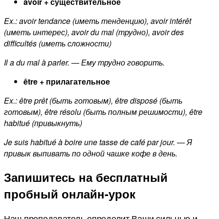
avoir + существительное
Ex.: avoir tendance (иметь тенденцию), avoir intérêt
(иметь интерес), avoir du mal (трудно), avoir des
difficultés (иметь сложности)
Il a du mal à parler. — Ему трудно говорить.
être + прилагательное
Ex.: être prêt (быть готовым), être disposé (быть
готовым), être résolu (быть полным решимости), être
habitué (привыкнуть)
Je suis habitué à boire une tasse de café par jour. — Я
привык выпивать по одной чашке кофе в день.
Запишитесь на бесплатный
пробный онлайн-урок
Наш преподаватель определит Ваши сильные и