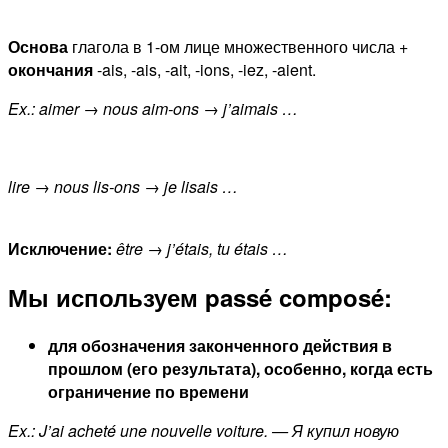
Основа
глагола в 1-ом лице множественного числа +
окончания
-ais, -ais, -ait, -ions, -iez, -aient.
Ex.: aimer
→
nous aim-ons
→
j’aimais …
lire
→
nous lis-ons
→
je lisais …
Исключение:
être
→
j’étais, tu étais …
Мы используем
passé composé
:
для обозначения законченного действия в
прошлом (его результата), особенно, когда есть
ограничение по времени
Ex.: J’ai acheté une nouvelle voiture. — Я купил новую