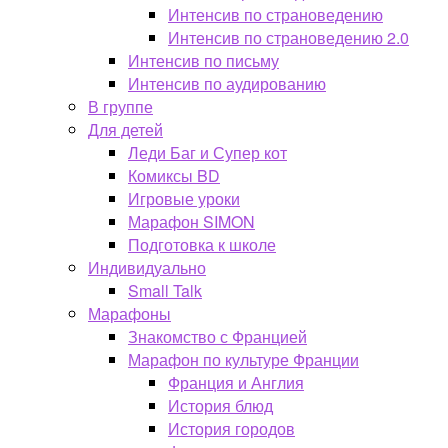
Интенсив по страноведению
Интенсив по страноведению 2.0
Интенсив по письму
Интенсив по аудированию
В группе
Для детей
Леди Баг и Супер кот
Комиксы BD
Игровые уроки
Марафон SIMON
Подготовка к школе
Индивидуально
Small Talk
Марафоны
Знакомство с Францией
Марафон по культуре Франции
Франция и Англия
История блюд
История городов