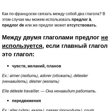
Как по-французски связать между собой два глагола? В
этом случае мы можем использовать
предлог à
,
предлог de
или же предлог может
отсутствовать
.
Между двумя глаголами предлог
не
используется
, если главный глагол
это глагол:
чувств, желаний, планов
Ex.: aimer (любить), adorer (обожать), détester
(ненавидеть), désirer (желать)
Elle déteste travailler. — Она ненавидит работать.
передвижения
Ex.: aller (идти, ехать), passer (проходить), courir